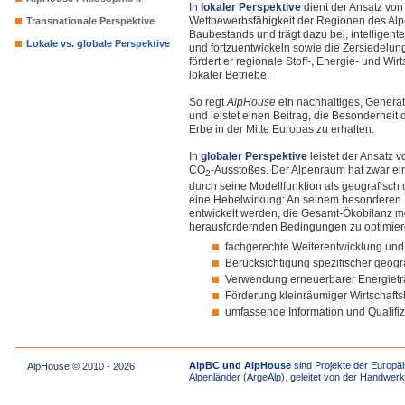
In
lokaler Perspektive
dient der Ansatz vo
Wettbewerbsfähigkeit der Regionen des Alp
Transnationale Perspektive
Baubestands und trägt dazu bei, intelligen
Lokale vs. globale Perspektive
und fortzuentwickeln sowie die Zersiedelung
fördert er regionale Stoff-, Energie- und Wirt
lokaler Betriebe.
So regt
AlpHouse
ein nachhaltiges, Gener
und leistet einen Beitrag, die Besonderheit
Erbe in der Mitte Europas zu erhalten.
In
globaler Perspektive
leistet der Ansatz 
CO
-Ausstoßes. Der Alpenraum hat zwar ein
2
durch seine Modellfunktion als geografisch 
eine Hebelwirkung: An seinem besonderen B
entwickelt werden, die Gesamt-Ökobilanz m
herausfordernden Bedingungen zu optimiere
fachgerechte Weiterentwicklung und
Berücksichtigung spezifischer geogr
Verwendung erneuerbarer Energieträ
Förderung kleinräumiger Wirtschafts
umfassende Information und Qualifiz
AlpBC und AlpHouse
sind Projekte der Europäi
AlpHouse © 2010 - 2026
Alpenländer (ArgeAlp), geleitet von der Handw