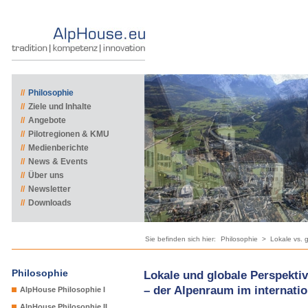
//
Philosophie
//
Ziele und Inhalte
//
Angebote
//
Pilotregionen & KMU
//
Medienberichte
//
News & Events
//
Über uns
//
Newsletter
//
Downloads
Sie befinden sich hier:
Philosophie
>
Lokale vs. 
Philosophie
Lokale und globale Perspekti
– der Alpenraum im internati
AlpHouse Philosophie I
AlpHouse Philosophie II